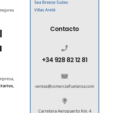
Sea Breeze Suites
Villas Areté
mejores
Contacto
l
a
+34 928 82 12 81
Empresa,
tarios,
ventas@comercialfuelanza.com
Carretera Aeropuerto Km. 4