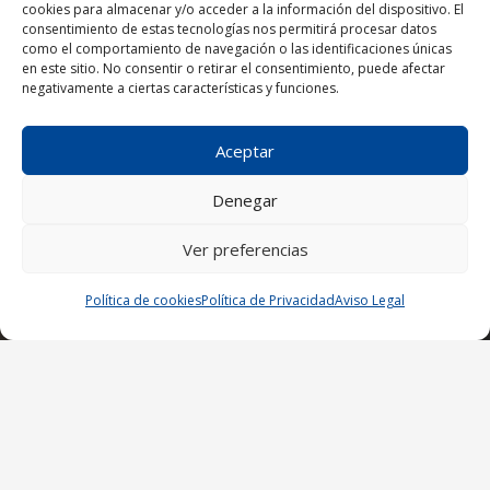
cookies para almacenar y/o acceder a la información del dispositivo. El
Contacto
consentimiento de estas tecnologías nos permitirá procesar datos
como el comportamiento de navegación o las identificaciones únicas
en este sitio. No consentir o retirar el consentimiento, puede afectar
negativamente a ciertas características y funciones.
Carretera Aeropuerto Km. 4 dirección a Yaiza
Aceptar
35590 San Bartolomé – Lanzarote, Las Palmas
Denegar
Ver preferencias
¡Ampliamos nuestro horario!
Política de cookies
Política de Privacidad
Aviso Legal
Lunes a Viernes de: 8:00–13:00 y 15:30–
18:30 horas.
Sábados de: 9:00–13:00 horas.
© Copyright 2025. SIL – Todos los derechos