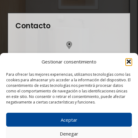
Contacto
Carretera Aeropuerto Km. 4 dirección a Yaiza
Gestionar consentimiento
35590 San Bartolomé – Lanzarote, Las Palmas
Para ofrecer las mejores experiencias, utilizamos tecnologías como las
cookies para almacenar y/o acceder a la información del dispositivo. El
consentimiento de estas tecnologías nos permitirá procesar datos
¡Ampliamos nuestro horario!
como el comportamiento de navegación o las identificaciones únicas
en este sitio. No consentir o retirar el consentimiento, puede afectar
Lunes a Viernes de: 8:00–13:00 y 15:30–
negativamente a ciertas características y funciones.
18:30 horas.
Aceptar
Sábados de: 9:00–13:00 horas.
Denegar