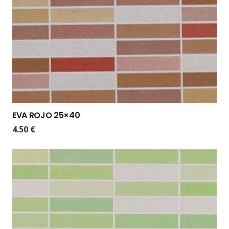
EVA ROJO 25×40
4.50
€