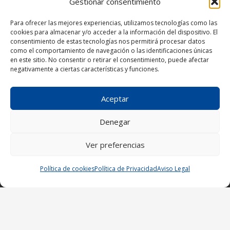
Gestionar consentimiento
Para ofrecer las mejores experiencias, utilizamos tecnologías como las
Carretera Aeropuerto Km. 4 dirección a Yaiza
cookies para almacenar y/o acceder a la información del dispositivo. El
35590 San Bartolomé – Lanzarote, Las Palmas
consentimiento de estas tecnologías nos permitirá procesar datos
como el comportamiento de navegación o las identificaciones únicas
en este sitio. No consentir o retirar el consentimiento, puede afectar
negativamente a ciertas características y funciones.
¡Ampliamos nuestro horario!
Aceptar
Lunes a Viernes de: 8:00–13:00 y 15:30–
18:30 horas.
Denegar
Sábados de: 9:00–13:00 horas.
Ver preferencias
Política de cookies
Política de Privacidad
Aviso Legal
© Copyright 2025. SIL – Todos los derechos
reservados.
Aviso Legal