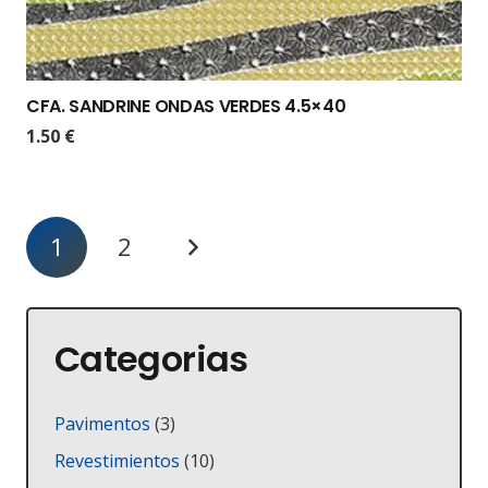
CFA. SANDRINE ONDAS VERDES 4.5×40
1.50
€
1
2
Categorias
3
Pavimentos
3
productos
10
Revestimientos
10