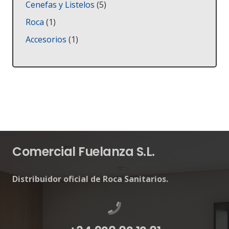
productos
5
Cenefas y Listelos
5
productos
1
Roca
1
producto
1
Accesorios
1
producto
Comercial Fuelanza S.L.
Distribuidor oficial de Roca Sanitarios.