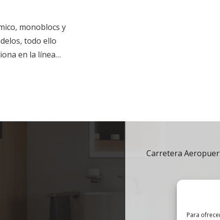
mico, monoblocs y
delos, todo ello
ona en la línea…
Contacto
Carretera Aeropuert
Para ofrece