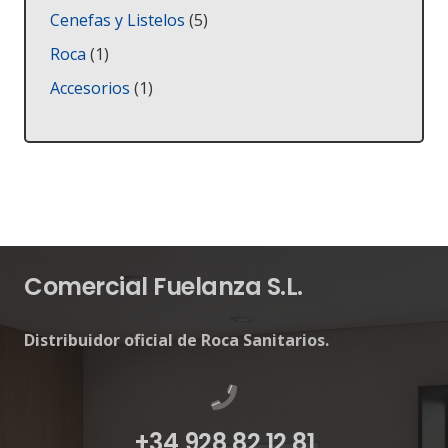
productos
5
Cenefas y Listelos
5
productos
1
Roca
1
producto
1
Accesorios
1
producto
Comercial Fuelanza S.L.
Distribuidor oficial de Roca Sanitarios.
+34 928 82 12 81