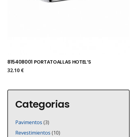
815408001 PORTATOALLAS HOTEL’S
32.10
€
Categorias
3
Pavimentos
3
productos
10
Revestimientos
10